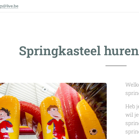
ngs@live.be
Springkasteel huren
Welko
sprin
Heb j
wil j
sprin
sprin