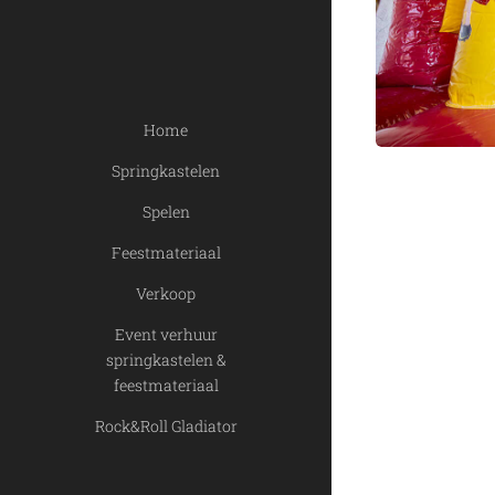
Home
Springkastelen
Spelen
Feestmateriaal
Verkoop
Event verhuur
springkastelen &
feestmateriaal
Rock&Roll Gladiator