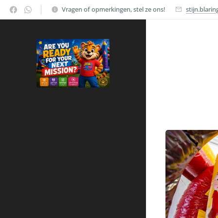
Vragen of opmerkingen, stel ze ons!
stijn.blari