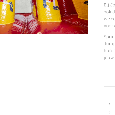
Bij J
ook d
we ee
voor 
Sprin
Jump 
huren
jouw 