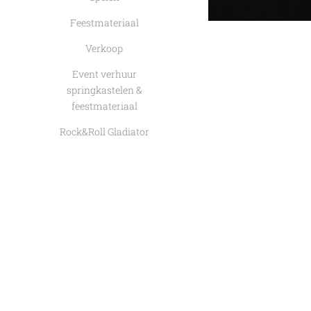
Feestmateriaal
Verkoop
Event verhuur
springkastelen &
feestmateriaal
Rock&Roll Gladiator