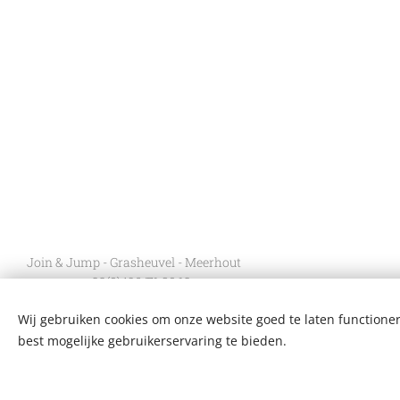
Join & Jump - Grasheuvel - Meerhout
- +32(0)496/71.80.13
Meerhout - Olmen - Balen - Mol - Geel
Wij gebruiken cookies om onze website goed te laten functioner
- Laakdal - Tessenderlo - Ham
best mogelijke gebruikerservaring te bieden.
Cookies