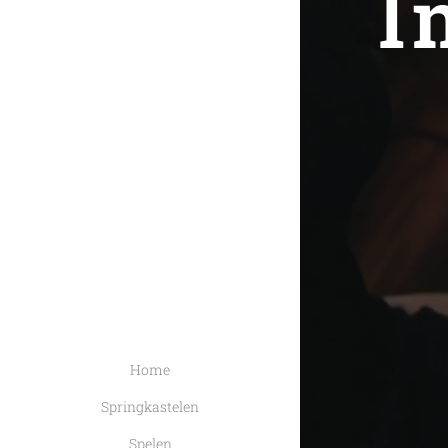
I
Home
Springkastelen
Spelen